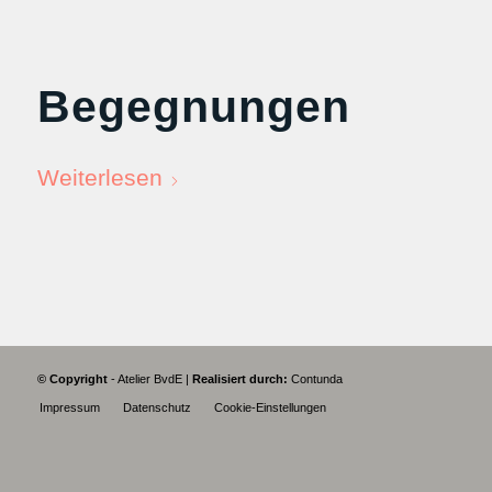
Begegnungen
Weiterlesen
© Copyright
- Atelier BvdE |
Realisiert durch:
Contunda
Impressum
Datenschutz
Cookie-Einstellungen