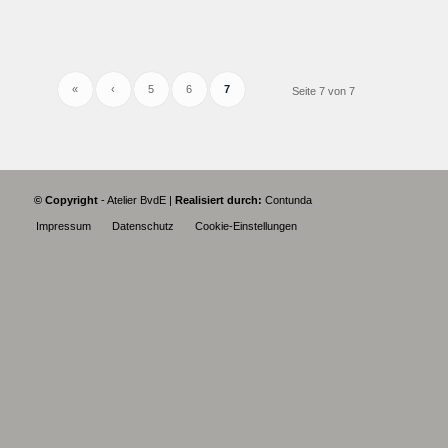
«
‹
5
6
7
Seite 7 von 7
© Copyright
- Atelier BvdE |
Realisiert durch:
Contunda
Impressum
Datenschutz
Cookie-Einstellungen