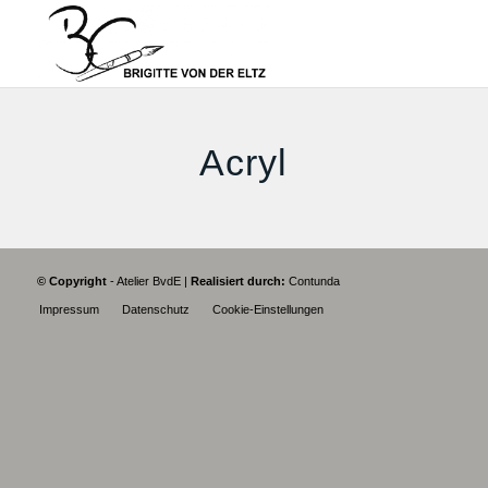
Acryl
© Copyright
- Atelier BvdE |
Realisiert durch:
Contunda
Impressum
Datenschutz
Cookie-Einstellungen