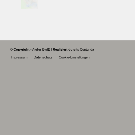
© Copyright
- Atelier BvdE |
Realisiert durch:
Contunda
Impressum
Datenschutz
Cookie-Einstellungen