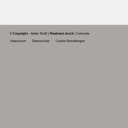
© Copyright
- Atelier BvdE |
Realisiert durch:
Contunda
Impressum
Datenschutz
Cookie-Einstellungen